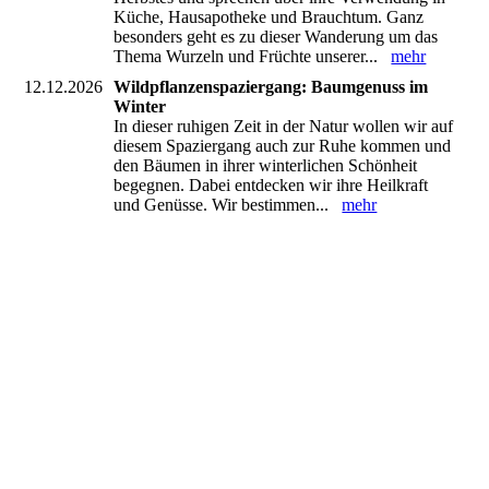
Küche, Hausapotheke und Brauchtum. Ganz
besonders geht es zu dieser Wanderung um das
Thema Wurzeln und Früchte unserer...
mehr
12.12.2026
Wildpflanzenspaziergang: Baumgenuss im
Winter
In dieser ruhigen Zeit in der Natur wollen wir auf
diesem Spaziergang auch zur Ruhe kommen und
den Bäumen in ihrer winterlichen Schönheit
begegnen. Dabei entdecken wir ihre Heilkraft
und Genüsse. Wir bestimmen...
mehr
naturkosmetikworkshop
wildpflanzenimgarten
kreative kräuterwerkstatt
knoblauchsrauke
kinderkraeuterevent-hochwald