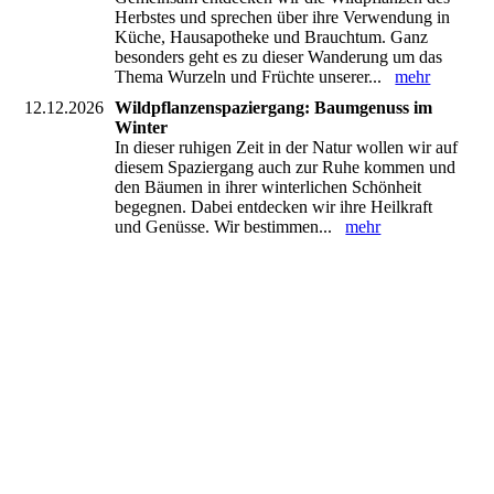
Herbstes und sprechen über ihre Verwendung in
Küche, Hausapotheke und Brauchtum. Ganz
besonders geht es zu dieser Wanderung um das
Thema Wurzeln und Früchte unserer...
mehr
12.12.2026
Wildpflanzenspaziergang: Baumgenuss im
Winter
In dieser ruhigen Zeit in der Natur wollen wir auf
diesem Spaziergang auch zur Ruhe kommen und
den Bäumen in ihrer winterlichen Schönheit
begegnen. Dabei entdecken wir ihre Heilkraft
und Genüsse. Wir bestimmen...
mehr
naturkosmetikworkshop
wildpflanzenimgarten
kreative kräuterwerkstatt
knoblauchsrauke
kinderkraeuterevent-hochwald